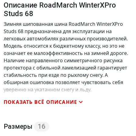
Описание RoadMarch WinterXPro
Studs 68
Зимняя шипованная шина RoadMarch WinterXPro
Studs 68 предназначена для эксплуатации на
легковых автомобилях различных производителей.
Модель относится к бюджетному классу, но это не
означает ее малоэффективность на зимней дороге.
Наличие направленного симметричного рисунка
протектора с обильной ламелизацией гарантирует
стабильность при езде по рыхлому снегу. А
обширная ошиповка позволяет чувствовать себя
уверенно на укатанном снегу и льду.
При изготовлении особое внимание производитель
ПОКАЗАТЬ ВСЁ ОПИСАНИЕ
уделил компаунду, который отличается
оригинальностью состава. На практике это
выразилось в улучшенных показателях сцепления,
Размеры
16
особенно при низких температурах. Данный фактор