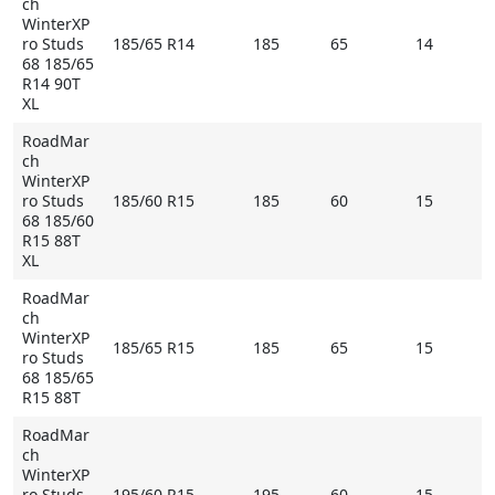
ch
устанавливать шину практически на все
WinterXP
современные модели легковых автомобилей от
ro Studs
185/65 R14
185
65
14
различных производителей;
68 185/65
R14 90T
- направленность рисунка и большая ламельная
XL
сеть гарантируют стабильность поведения на
RoadMar
зимней дороге с поддержанием чуткости
ch
управления;
WinterXP
- глубокие каналы, имеющие соединение друг с
ro Studs
185/60 R15
185
60
15
68 185/60
другом и открывающиеся наружу в зоне плеч,
R15 88T
позволяют быстро очищать контактную область;
XL
- сплошное центральное ребро гарантирует
RoadMar
отзывчивость управления и стабильность курса.
ch
WinterXP
185/65 R15
185
65
15
Купить RoadMarch WinterXPro Studs 68 на
ro Studs
68 185/65
Мосавтошине
R15 88T
RoadMar
ch
WinterXP
ro Studs
195/60 R15
195
60
15