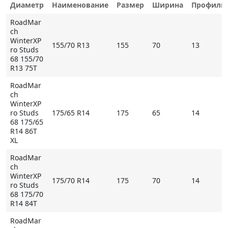
был подтвержден многократными испытаниями.
Диаметр
Наименование
Размер
Ширина
Профиль
Помимо этого, модель выделяется
RoadMar
износостойкостью, которая была улучшена на 5% по
ch
сравнению с аналогами. Глубокий протектор с
WinterXP
155/70 R13
155
70
13
ro Studs
волнообразными ламелями, имеющими поперечное
68 155/70
расположение, способствует хорошей тяге на
R13 75T
рыхлом снегу, предупреждая пробуксовки.
RoadMar
ch
Среди особенностей покрышки стоит отметить
WinterXP
обильную ошиповку. Здесь были использованы, так
ro Studs
175/65 R14
175
65
14
называемые, европейские шипы, отличающиеся
68 175/65
R14 86T
своими небольшими размерами. С одной стороны
XL
это позволяет улучшить показатели сцепления со
скользкой дорогой, а с другой – минимизировать
RoadMar
ch
уровень шума.
WinterXP
175/70 R14
175
70
14
ro Studs
68 175/70
R14 84T
Основные особенности RoadMarch WinterXPro Studs 68
- широкий типоразмерный ряд позволяет
RoadMar