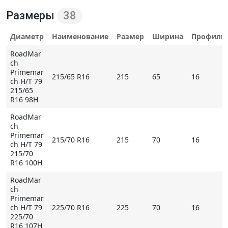
контакта водной пленки даже на высокой скорости. В
Размеры
38
таких условиях многочисленные кромки ламелей и
блоков обеспечивают надежное управление.
Диаметр
Наименование
Размер
Ширина
Профиль
Плечевые блоки помимо крупных размеров
RoadMar
отличаются трапециевидным профилем,
ch
дополнительно повышающим их стойкость к
Primemar
215/65 R16
215
65
16
ch H/T 79
деформирующему воздействию. Это заметно
215/65
увеличивает запас устойчивости при
R16 98H
маневрировании, обеспечивая в этом режиме
RoadMar
движения легкость в управлении.
ch
Primemar
215/70 R16
215
70
16
ch H/T 79
215/70
Основные особенности RoadMarch Primemarch H/T 79
R16 100H
- широкие продольные канавки минимизируют риск
RoadMar
аквапланирования на любой скорости;
ch
- трапециевидный профиль плечевых блоков
Primemar
увеличивает устойчивость в поворотах, повышает
ch H/T 79
225/70 R16
225
70
16
225/70
износостойкость протектора;
R16 107H