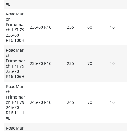
- сплошное продольное ребро посередине улучшает
XL
курсовую устойчивость при прямолинейном
RoadMar
движении.
ch
Primemar
235/60 R16
235
60
16
* Внимание: летние шины не российского
ch H/T 79
происхождения могут быть промаркированы
235/60
R16 100H
обозначением M+S
RoadMar
ch
Купить RoadMarch Primemarch H/T 79 на
Primemar
Мосавтошине
235/70 R16
235
70
16
ch H/T 79
235/70
R16 106H
RoadMar
ch
Primemar
ch H/T 79
245/70 R16
245
70
16
245/70
R16 111H
XL
RoadMar