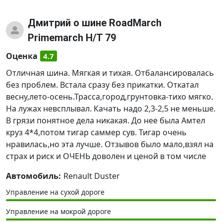
Дмитрий
о шине RoadMarch
Primemarch H/T 79
Оценка
4.7
Отличная шина. Мягкая и тихая. Отбалансировалась
без проблем. Встала сразу без прикатки. Откатал
весну,лето-осень.Трасса,город,грунтовка-тихо мягко.
На лужах невсплывал. Качать надо 2,3-2,5 не меньше.
В грязи понятное дела никакая. До нее была Амтел
круз 4*4,потом тигар саммер сув. Тигар очень
нравилась,но эта лучше. Отзывов было мало,взял на
страх и риск и ОЧЕНЬ доволен и ценой в том числе
Автомобиль:
Renault Duster
Управление на сухой дороге
Управление на мокрой дороге