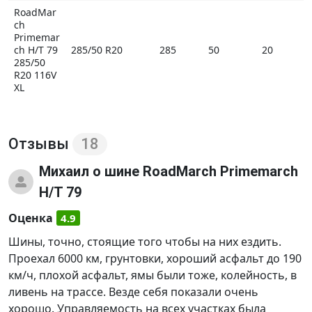
RoadMar
ch
Primemar
ch H/T 79
285/50 R20
285
50
20
285/50
R20 116V
XL
Отзывы
18
Михаил
о шине RoadMarch Primemarch
H/T 79
Оценка
4.9
Шины, точно, стоящие того чтобы на них ездить.
Проехал 6000 км, грунтовки, хороший асфальт до 190
км/ч, плохой асфальт, ямы были тоже, колейность, в
ливень на трассе. Везде себя показали очень
хорошо. Управляемость на всех участках была