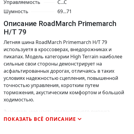
Управляемость
C...C
Шумность
69...71
Описание RoadMarch Primemarch
H/T 79
Летняя шина RoadMarch Primemarch H/T 79
используетя в кроссоверах, внедорожниках и
пикапах. Модель категории High Terrain наиболее
сильные свои стороны демонстрирует на
асфальтированных дорогах, отличаясь в таких
условиях надежностью сцепления, повышенной
точностью управления, коротким путем
торможения, акустическим комфортом и большой
ходимостью.
Значительную часть протекторного рисунка
занимают дренажные элементы. Речь идет, прежде
ПОКАЗАТЬ ВСЁ ОПИСАНИЕ
всего, о продольных канавках, большой объем
которых позволяет избежать формирования в пятне